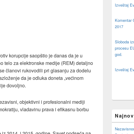
Izveštaj E
Komentar 
2017
Sloboda izr
procesu EU 
god.
otiv korupcije saopštio je danas da je u
o telo za elektronske medije (REM) detaljno
Izveštaj E
se članovi rukovodili pri glasanju za dodelu
razloženje da je odluka doneta „većinom
ije dovoljno.
zavisni, objektivni i profesionalni mediji
okratiju, vladavinu prava i efikasnu borbu
Najnovi
Nezavisnost
e iz 2014. i 2015. godine, Savet podseća na