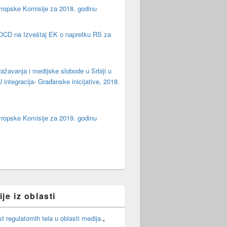
vropske Komisije za 2018. godinu
OCD na Izveštaj EK o napretku RS za
ažavanja i medijske slobode u Srbiji u
integracija- Građanske inicijative, 2018.
vropske Komisije za 2019. godinu
je iz oblasti
 regulatornih tela u oblasti medija.
,