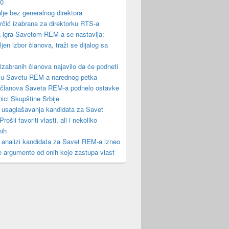
10
lje bez generalnog direktora
čić izabrana za direktorku RTS-a
a igra Savetom REM-a se nastavlja:
jen izbor članova, traži se dijalog sa
izabranih članova najavilo da će podneti
 u Savetu REM-a narednog petka
 članova Saveta REM-a podnelo ostavke
nici Skupštine Srbije
 usaglašavanja kandidata za Savet
ošli favoriti vlasti, ali i nekoliko
nih
analizi kandidata za Savet REM-a izneo
e argumente od onih koje zastupa vlast