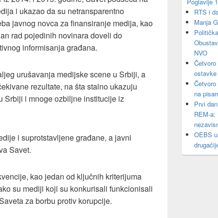
Poglavlje 
medija i ukazao da su netransparentno
RTS i da
treba javnog novca za finansiranje medija, kao
Manja Gr
Političk
nalan rad pojedinih novinara doveli do
Obustavl
ktivnog informisanja građana.
NVO
Četvoro 
aljeg urušavanja medijske scene u Srbiji, a
ostavke
Četvoro
čekivane rezultate, na šta stalno ukazuju
na pisar
Srbiji i mnoge ozbiljne institucije iz
Prvi dan
REM-a: Pr
nezavis
OEBS u 
ije i suprotstavljene građane, a javni
drugačij
va Savet.
ekvencije, kao jedan od ključnih kriterijuma
kako su mediji koji su konkurisali funkcionisali
Saveta za borbu protiv korupcije.