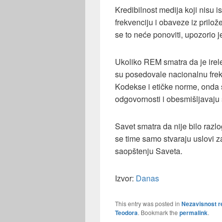
Kredibilnost medija koji nisu 
frekvenciju i obaveze iz prilož
se to neće ponoviti, upozorio j
Ukoliko REM smatra da je irelev
su posedovale nacionalnu frekv
Kodekse i etičke norme, onda s
odgovornosti i obesmišljavaju 
Savet smatra da nije bilo razl
se time samo stvaraju uslovi z
saopštenju Saveta.
Izvor:
Danas
This entry was posted in
Nezavisnost re
Teodora
. Bookmark the
permalink
.