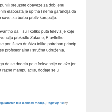
ispunili preuzete obaveze za dobijenu
enih elaborata je upitna i nema garancija da
e savet za borbu protiv korupcije.
antno da li su i koliko puta televizije koje
enciju prekršile Zakone, Pravilnike,
e poništava društvu toliko potreban princip
se profesionalna i stručna udruženja.
oga da se dodela pete frekvencije odlaže jer
a razne manipulacije, dodaje se u
gulatornih tela u oblasti medija.
,
Poglavlje 10
by