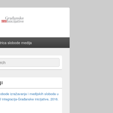
rica slobode medija
ch
ji
lobode izražavanja i medijskih sloboda u
integracija-Građanske inicijative, 2016.