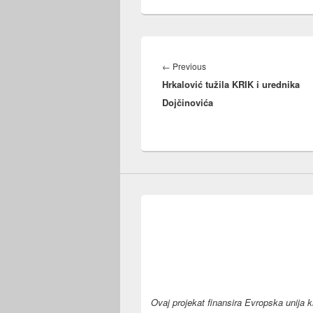
Post
navigation
Previous
←
Previous
Hrkalović tužila KRIK i urednika
post:
Dojčinovića
Ovaj projekat finansira Evropska unija 