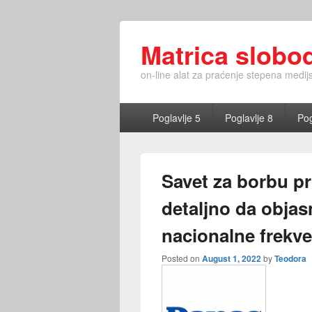
Matrica slobo
on-line alat za praćenje stepena medij
Primary
Poglavlje 5
Poglavlje 8
Pog
menu
Savet za borbu pr
detaljno da objas
nacionalne frekve
Posted on
August 1, 2022
by
Teodora