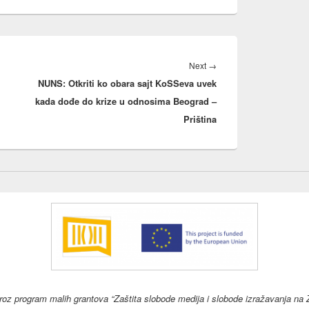
Next
Next
→
NUNS: Otkriti ko obara sajt KoSSeva uvek
post:
kada dođe do krize u odnosima Beograd –
Priština
kroz program malih grantova “Zaštita slobode medija i slobode izražavanja na