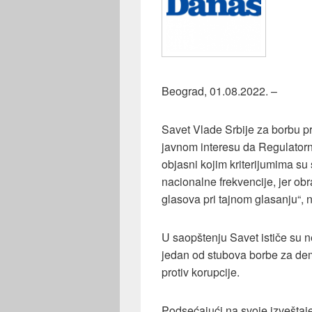
Beograd, 01.08.2022. –
Savet Vlade Srbije za borbu pr
javnom interesu da Regulatorn
objasni kojim kriterijumima su 
nacionalne frekvencije, jer ob
glasova pri tajnom glasanju“, n
U saopštenju Savet ističe su ne
jedan od stubova borbe za dem
protiv korupcije.
Podsećajući na svoje izveštaj