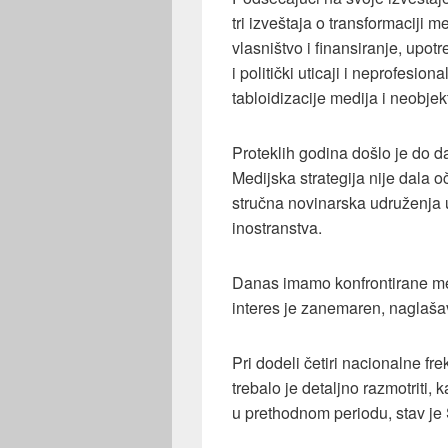
tri izveštaja o transformaciji 
vlasništvo i finansiranje, upo
i politički uticaji i neprofesio
tabloidizacije medija i neobje
Proteklih godina došlo je do d
Medijska strategija nije dala o
stručna novinarska udruženja u 
inostranstva.
Danas imamo konfrontirane med
interes je zanemaren, naglaša
Pri dodeli četiri nacionalne fr
trebalo je detaljno razmotriti, 
u prethodnom periodu, stav je 