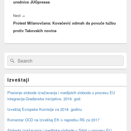
urednice JUGpressa
Next
Next
→
Protest Milanovčana: Kovačević odmah da povuče tužbu
post:
protiv Takovskih novina
Primary
Search
Search
Sidebar
for:
Widget
Area
Izveštaji
Praćenje slobode izražavanja i medijskih sloboda u procesu EU
integracija-Građanske inicijative, 2016. god.
Izveštaj Evropske Komisije za 2018. godinu
Komentar OCD na Izveštaj EK o napretku RS za 2017
Sloboda izražavanja i medijske slobode u Srbiji u procesu EU