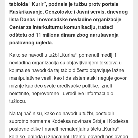
tabloida “Kurir”, podnela je tužbu protv portala
Raskrikavanje, Cenzolovke i Javni servis, dnevnog
lista Danas i novosadske nevladine organizacije
Centar za interkulturnu komunikaciju, tražeći
odštetu od 11 miliona dinara zbog narušavanja
poslovnog ugleda.
Kako se navodi u tužbi „Kurira“, pomenuti mediji i
nevladina organizacija su objavljivanjem tekstova u
kojima se navodi da taj tabloid često objavljuje lažne i
manipulativne vesti, kao i da sistematski neguje govor
mržnje kao deo svoje uređivačke politike, izneli
neistinite, neproverene i uvredljive informacije o
tužiocu.
Na taj način su, kako se navodi u tužbi, postupili
suprotno normama Kodeksa novinara Srbije i Kodeksa
poslovne etike i naneli nematerijalnu štetu „Kuriru“
koja se „ogleda u značajnoj i trajnoj povredi poslovnog