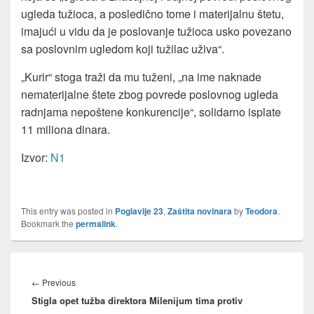
ugleda tužioca, a posledično tome i materijalnu štetu,
imajući u vidu da je poslovanje tužioca usko povezano
sa poslovnim ugledom koji tužilac uživa“.
„Kurir“ stoga traži da mu tuženi, „na ime naknade
nematerijalne štete zbog povrede poslovnog ugleda
radnjama nepoštene konkurencije“, solidarno isplate
11 miliona dinara.
Izvor:
N1
This entry was posted in
Poglavlje 23
,
Zaštita novinara
by
Teodora
.
Bookmark the
permalink
.
Post
navigation
Previous
←
Previous
Stigla opet tužba direktora Milenijum tima protiv
post: