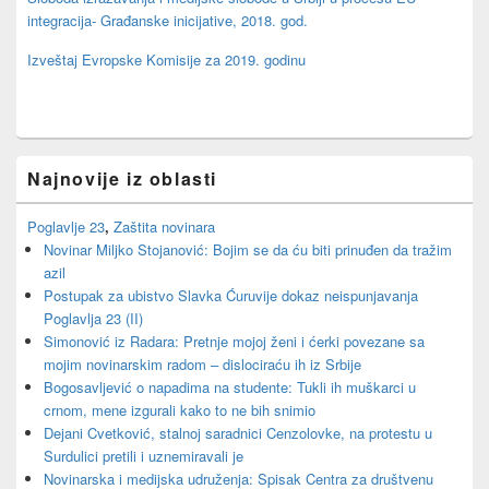
integracija- Građanske inicijative, 2018. god.
Izveštaj Evropske Komisije za 2019. godinu
Najnovije iz oblasti
Poglavlje 23
,
Zaštita novinara
Novinar Miljko Stojanović: Bojim se da ću biti prinuđen da tražim
azil
Postupak za ubistvo Slavka Ćuruvije dokaz neispunjavanja
Poglavlja 23 (II)
Simonović iz Radara: Pretnje mojoj ženi i ćerki povezane sa
mojim novinarskim radom – dislociraću ih iz Srbije
Bogosavljević o napadima na studente: Tukli ih muškarci u
crnom, mene izgurali kako to ne bih snimio
Dejani Cvetković, stalnoj saradnici Cenzolovke, na protestu u
Surdulici pretili i uznemiravali je
Novinarska i medijska udruženja: Spisak Centra za društvenu