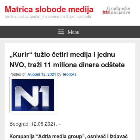
Matrica slobode medija
on-line alat za praćenje stepena medijskih sloboda
Menu
„Kurir“ tužio četiri medija i jednu
NVO, traži 11 miliona dinara odštete
Posted on
August 12, 2021
by
Teodora
Beograd, 12.08.2021. –
Kompanija “Adria media group”, osnivač i izdavač