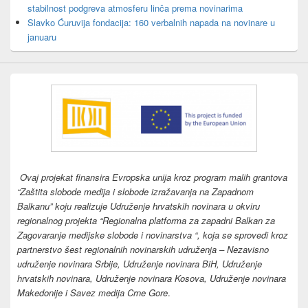
stabilnost podgreva atmosferu linča prema novinarima
Slavko Ćuruvija fondacija: 160 verbalnih napada na novinare u
januaru
Ovaj projekat finansira Evropska unija kroz program malih grantova
“Zaštita slobode medija i slobode izražavanja na Zapadnom
Balkanu” koju realizuje Udruženje hrvatskih novinara u okviru
regionalnog projekta “Regionalna platforma za zapadni Balkan za
Zagovaranje medijske slobode i novinarstva “, koja se sprovedi kroz
partnerstvo šest regionalnih novinarskih udruženja – Nezavisno
udruženje novinara Srbije, Udruženje novinara BiH, Udruženje
hrvatskih novinara, Udruženje novinara Kosova, Udruženje novinara
Makedonije i Savez medija Crne Gore
.