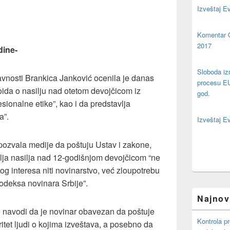
Izveštaj E
Komentar 
2017
dine-
Sloboda izr
avnosti Brankica Janković ocenila je danas
procesu EU 
oida o nasilju nad otetom devojčicom iz
god.
esionalne etike”, kao i da predstavlja
a”.
Izveštaj E
 pozvala medije da poštuju Ustav i zakone,
alja nasilja nad 12-godišnjom devojčicom “ne
og interesa niti novinarstvo, već zloupotrebu
odeksa novinara Srbije”.
Najnovi
 navodi da je novinar obavezan da poštuje
Kontrola pr
gritet ljudi o kojima izveštava, a posebno da