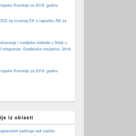
vropske Komisije za 2018. godinu
OCD na Izveštaj EK o napretku RS za
ažavanja i medijske slobode u Srbiji u
integracija- Građanske inicijative, 2018.
vropske Komisije za 2019. godinu
je iz oblasti
ogramskih sadržaja radi zaštite