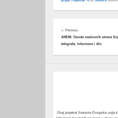
grupa
Poglavlje 10
Teodora
Post
navigation
Previous
←
Previous
ANEM: Osuda naslovnih strana Sr
post:
telegrafa, Informera i Alo
Ovaj projekat finansira Evropska unija 
Udruženje hrvatskih novinara u okviru re