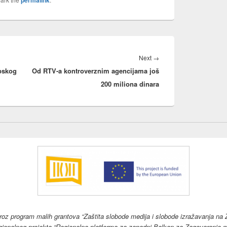
permalink
Next
Next
→
pskog
Od RTV-a kontroverznim agencijama još
post:
200 miliona dinara
kroz program malih grantova “Zaštita slobode medija i slobode izražavanja na
gionalnog projekta “Regionalna platforma za zapadni Balkan za Zagovaranje me