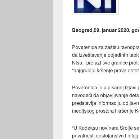
Beograd,09. januar 2020. go
Poverenica za zaštitu ravnopr
da izveštavanje pojedinih tabl
Niša, “prelazi sve granice prof
“najgrublje kršenje prava detet
Poverenica je u pisanoj izjavi
navodeći da objavljivanje det
predstavlja informaciju od javn
medijskog prostora i kršenje K
“U Kodeksu novinara Srbije se
privatnost, dostojanstvo i inte