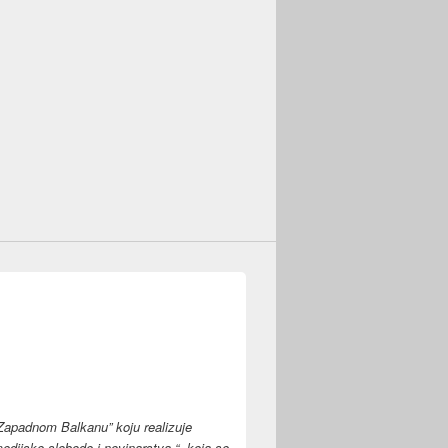
 Zapadnom Balkanu” koju realizuje
dijske slobode i novinarstva “, koja se