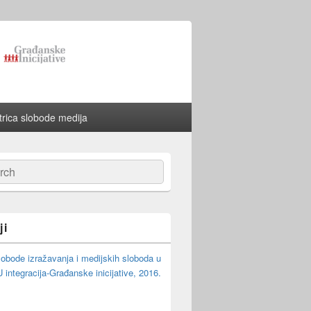
rica slobode medija
ch
ji
lobode izražavanja i medijskih sloboda u
integracija-Građanske inicijative, 2016.