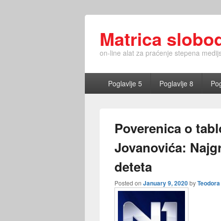
Matrica slobo
on-line alat za praćenje stepena medij
Primary
Poglavlje 5
Poglavlje 8
Pog
menu
Poverenica o tabl
Jovanovića: Najgr
deteta
Posted on
January 9, 2020
by
Teodora