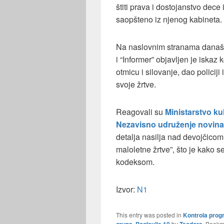
štiti prava i dostojanstvo dece
saopšteno iz njenog kabineta.
Na naslovnim stranama današnji
i “Informer” objavljen je iskaz
otmicu i silovanje, dao policiji
svoje žrtve.
Reagovali su
Ministarstvo ku
Nezavisno udruženje novinar
detalja nasilja nad devojčicom 
maloletne žrtve”, što je kako 
kodeksom.
Izvor:
N1
This entry was posted in
Kontrola progr
,
by
. Bookm