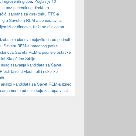
a i ugroženih grupa
,
Poglavlje 10
lje bez generalnog direktora
čić izabrana za direktorku RTS-a
a igra Savetom REM-a se nastavlja:
jen izbor članova, traži se dijalog sa
izabranih članova najavilo da će podneti
 u Savetu REM-a narednog petka
 članova Saveta REM-a podnelo ostavke
nici Skupštine Srbije
 usaglašavanja kandidata za Savet
ošli favoriti vlasti, ali i nekoliko
nih
analizi kandidata za Savet REM-a izneo
e argumente od onih koje zastupa vlast