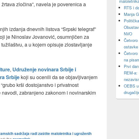
maloletnik
 i žrtava zločina”, navela je poverenica a
RTS i da
Manja Gr
Političk
Obustavl
h izdanja dnevnih listova “Srpski telegraf”
NVO
 koji je Ninoslav Jovanović, osumnjičen za
Četvoro 
 i tužilaštvu, a u kojem opisuje zlostavljanje
ostavke
Četvoro
na pisar
Prvi dan
lture
,
Udruženje novinara Srbije i
REM-a: Pr
a Srbije
koji su ocenili da se objavljivanjem
nezavis
“grubo krši dostojanstvo i privatnost
OEBS u 
se navodi, zabranjeno zakonom i novinarskim
drugačij
amskih sadržaja radi zaštite maloletnika i ugroženih
ark the
.