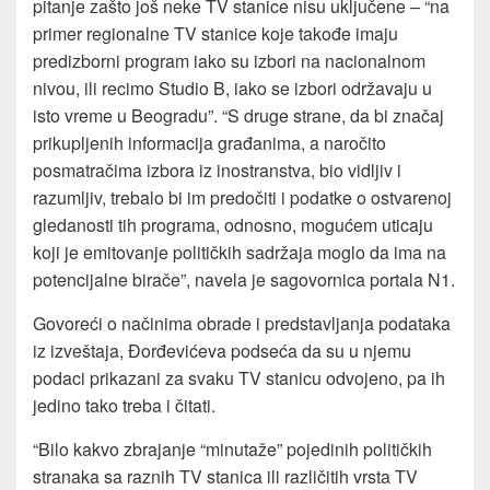
pitanje zašto još neke TV stanice nisu uključene – “na
primer regionalne TV stanice koje takođe imaju
predizborni program iako su izbori na nacionalnom
nivou, ili recimo Studio B, iako se izbori održavaju u
isto vreme u Beogradu”. “S druge strane, da bi značaj
prikupljenih informacija građanima, a naročito
posmatračima izbora iz inostranstva, bio vidljiv i
razumljiv, trebalo bi im predočiti i podatke o ostvarenoj
gledanosti tih programa, odnosno, mogućem uticaju
koji je emitovanje političkih sadržaja moglo da ima na
potencijalne birače”, navela je sagovornica portala N1.
Govoreći o načinima obrade i predstavljanja podataka
iz izveštaja, Đorđevićeva podseća da su u njemu
podaci prikazani za svaku TV stanicu odvojeno, pa ih
jedino tako treba i čitati.
“Bilo kakvo zbrajanje “minutaže” pojedinih političkih
stranaka sa raznih TV stanica ili različitih vrsta TV