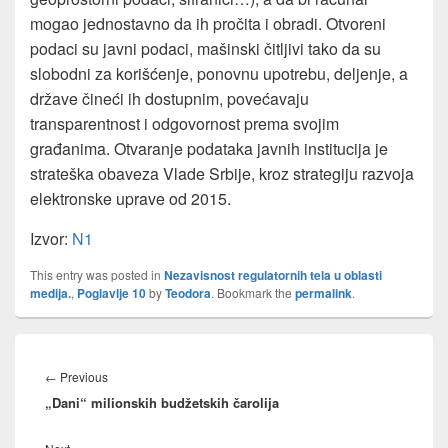
mogao jednostavno da ih pročita i obradi. Otvoreni
podaci su javni podaci, mašinski čitljivi tako da su
slobodni za korišćenje, ponovnu upotrebu, deljenje, a
države čineći ih dostupnim, povećavaju
transparentnost i odgovornost prema svojim
građanima. Otvaranje podataka javnih institucija je
strateška obaveza Vlade Srbije, kroz strategiju razvoja
elektronske uprave od 2015.
Izvor:
N1
This entry was posted in
Nezavisnost regulatornih tela u oblasti
medija.
,
Poglavlje 10
by
Teodora
. Bookmark the
permalink
.
Post
navigation
Previous
←
Previous
„Dani“ milionskih budžetskih čarolija
post:
Next