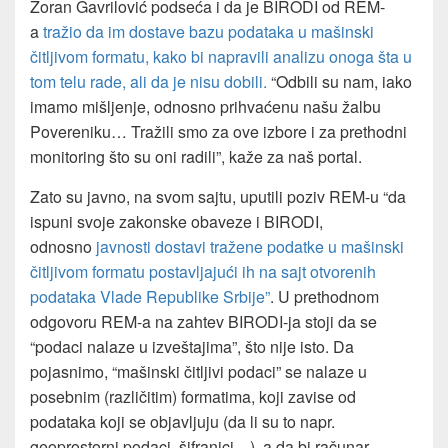
Zoran Gavrilović podseća i da je BIRODI od REM-
a
tražio da im dostave bazu podataka u mašinski
čitljivom formatu, kako bi napravili analizu onoga šta u
tom telu rade, ali da je nisu dobili.
“Odbili su nam, iako
imamo mišljenje, odnosno prihvaćenu našu žalbu
Povereniku… Tražili smo za ove izbore i za prethodni
monitoring što su oni radili”, kaže za naš portal.
Zato su javno, na svom sajtu, uputili poziv REM-u “da
ispuni svoje zakonske obaveze i BIRODI,
odnosno
javnosti dostavi tražene podatke u mašinski
čitljivom formatu postavljajući ih na sajt otvorenih
podataka Vlade Republike Srbije”
. U prethodnom
odgovoru REM-a na zahtev BIRODI-ja stoji da se
“podaci nalaze u izveštajima”, što nije isto. Da
pojasnimo, “mašinski čitljivi podaci” se nalaze u
posebnim (različitim) formatima, koji zavise od
podataka koji se objavljuju (da li su to napr.
geoprostorni podaci, šifranici…), a da bi računar