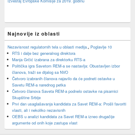
Izveštaj Evropske Komisije za 2019. godinu
Najnovije iz oblasti
Nezavisnost regulatornih tela u oblasti medija.
,
Poglavlje 10
RTS i dalje bez generalnog direktora
Manja Grčić izabrana za direktorku RTS-a
Politička igra Savetom REM-a se nastavlja: Obustavljen izbor
članova, traži se dijalog sa NVO
Četvoro izabranih članova najavilo da će podneti ostavke u
Savetu REM-a narednog petka
Četvoro članova Saveta REM-a podnelo ostavke na pisarnici
Skupštine Srbije
Prvi dan usaglašavanja kandidata za Savet REM-a: Prošli favoriti
vlasti, ali i nekoliko nezavisnih
OEBS u analizi kandidata za Savet REM-a izneo drugačije
argumente od onih koje zastupa vlast