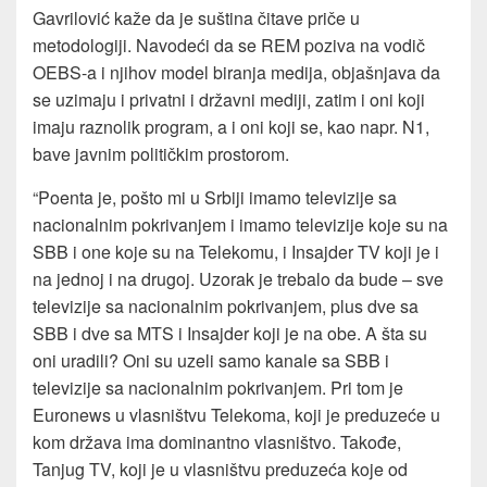
Gavrilović kaže da je suština čitave priče u
metodologiji. Navodeći da se REM poziva na vodič
OEBS-a i njihov model biranja medija, objašnjava da
se uzimaju i privatni i državni mediji, zatim i oni koji
imaju raznolik program, a i oni koji se, kao napr. N1,
bave javnim političkim prostorom.
“Poenta je, pošto mi u Srbiji imamo televizije sa
nacionalnim pokrivanjem i imamo televizije koje su na
SBB i one koje su na Telekomu, i Insajder TV koji je i
na jednoj i na drugoj. Uzorak je trebalo da bude – sve
televizije sa nacionalnim pokrivanjem, plus dve sa
SBB i dve sa MTS i Insajder koji je na obe. A šta su
oni uradili? Oni su uzeli samo kanale sa SBB i
televizije sa nacionalnim pokrivanjem. Pri tom je
Euronews u vlasništvu Telekoma, koji je preduzeće u
kom država ima dominantno vlasništvo. Takođe,
Tanjug TV, koji je u vlasništvu preduzeća koje od