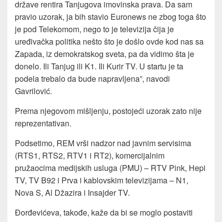
države rentira Tanjugova imovinska prava. Da sam
pravio uzorak, ja bih stavio Euronews ne zbog toga što
je pod Telekomom, nego to je televizija čija je
uređivačka politika nešto što je došlo ovde kod nas sa
Zapada, iz demokratskog sveta, pa da vidimo šta je
donelo. Ili Tanjug ili K1. Ili Kurir TV. U startu je ta
podela trebalo da bude napravljena”, navodi
Gavrilović.
Prema njegovom mišljenju, postojeći uzorak zato nije
reprezentativan.
Podsetimo, REM vrši nadzor nad javnim servisima
(RTS1, RTS2, RTV1 i RT2), komercijalnim
pružaocima medijskih usluga (PMU) – RTV Pink, Hepi
TV, TV B92 i Prva i kablovskim televizijama – N1,
Nova S, Al Džazira i Insajder TV.
Đorđevićeva, takođe, kaže da bi se moglo postaviti