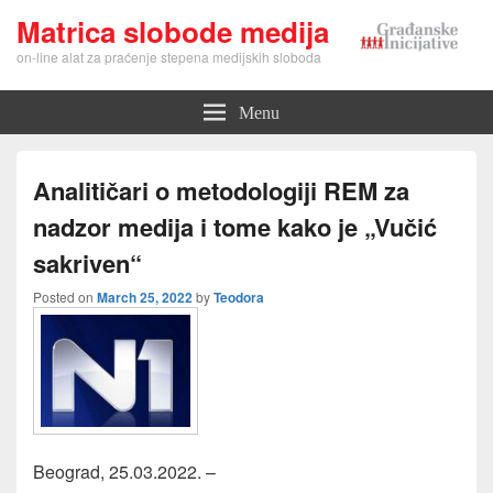
Matrica slobode medija
on-line alat za praćenje stepena medijskih sloboda
Menu
Analitičari o metodologiji REM za
nadzor medija i tome kako je „Vučić
sakriven“
Posted on
March 25, 2022
by
Teodora
Beograd, 25.03.2022. –