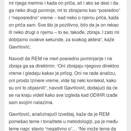
mi njega merimo i kada on priča, ali i ako se desi i da
ga neko drugi pominje, mi to zbrajamo kao “posredno”
i “neposredno” vreme – kad neko o njemu priča, kada
on priča sam. Sve što je pozitivno, bilo da je on rekao
ili neko drugi o njemu – to se, takođe, zbraja. I zato mi
dobijamo ovakve sekunde, za svakog aktera”, kaže
Gavrilović.
Navodi da REM ne meri posredno pominjanje i ne
zbraja ga sa direktnim. “Oni zbrajaju njegovo direktno
vreme i gledaju kakav je prilog. Oni ne rade analizu,
oni prosto izmere vreme, vide taj neki kontekst, kako
su oni to objasnili”, navodi Gavrilović, dodajući da će
se na kraju videti kako sve izgleda kad ODIHR izađe
sam svojim nalazima.
Gavrilović, analizirajući izveštaj, kaže da je REM
pomešao teme i tonalitete u metodologiji, pa je među
teme napr. stavio “negativno o”… “Ne može tema da