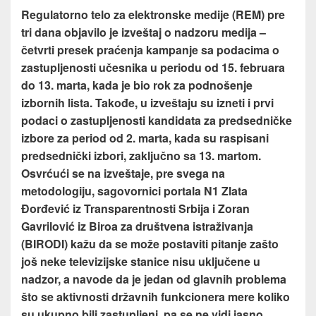
Regulatorno telo za elektronske medije (REM) pre
tri dana objavilo je izveštaj o nadzoru medija –
četvrti presek praćenja kampanje sa podacima o
zastupljenosti učesnika u periodu od 15. februara
do 13. marta, kada je bio rok za podnošenje
izbornih lista. Takođe, u izveštaju su izneti i prvi
podaci o zastupljenosti kandidata za predsedničke
izbore za period od 2. marta, kada su raspisani
predsednički izbori, zaključno sa 13. martom.
Osvrćući se na izveštaje, pre svega na
metodologiju, sagovornici portala N1 Zlata
Đorđević iz Transparentnosti Srbija i Zoran
Gavrilović iz Biroa za društvena istraživanja
(BIRODI) kažu da se može postaviti pitanje zašto
još neke televizijske stanice nisu uključene u
nadzor, a navode da je jedan od glavnih problema
što se aktivnosti državnih funkcionera mere koliko
su ukupno bili zastupljeni, pa se ne vidi jasno