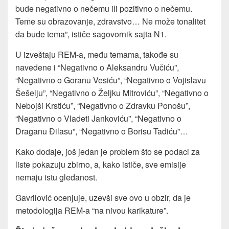
bude negativno o nečemu ili pozitivno o nečemu.
Teme su obrazovanje, zdravstvo… Ne može tonalitet
da bude tema”, ističe sagovornik sajta N1.
U izveštaju REM-a, među temama, takođe su
navedene i “Negativno o Aleksandru Vučiću”,
“Negativno o Goranu Vesiću”, “Negativno o Vojislavu
Šešelju”, “Negativno o Željku Mitroviću”, “Negativno o
Nebojši Krstiću”, “Negativno o Zdravku Ponošu”,
“Negativno o Vladeti Jankoviću”, “Negativno o
Draganu Đilasu”, “Negativno o Borisu Tadiću”…
Kako dodaje, još jedan je problem što se podaci za
liste pokazuju zbirno, a, kako ističe, sve emisije
nemaju istu gledanost.
Gavrilović ocenjuje, uzevši sve ovo u obzir, da je
metodologija REM-a “na nivou karikature”.