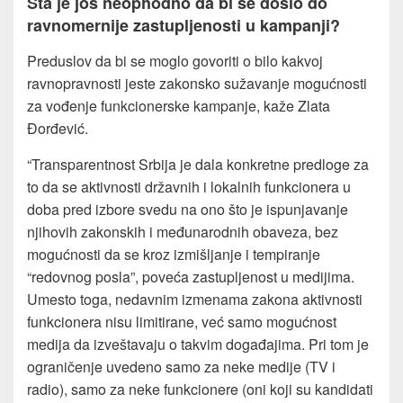
Šta je još neophodno da bi se došlo do
ravnomernije zastupljenosti u kampanji?
Preduslov da bi se moglo govoriti o bilo kakvoj
ravnopravnosti jeste zakonsko sužavanje mogućnosti
za vođenje funkcionerske kampanje, kaže Zlata
Đorđević.
“Transparentnost Srbija je dala konkretne predloge za
to da se aktivnosti državnih i lokalnih funkcionera u
doba pred izbore svedu na ono što je ispunjavanje
njihovih zakonskih i međunarodnih obaveza, bez
mogućnosti da se kroz izmišljanje i tempiranje
“redovnog posla”, poveća zastupljenost u medijima.
Umesto toga, nedavnim izmenama zakona aktivnosti
funkcionera nisu limitirane, već samo mogućnost
medija da izveštavaju o takvim događajima. Pri tom je
ograničenje uvedeno samo za neke medije (TV i
radio), samo za neke funkcionere (oni koji su kandidati