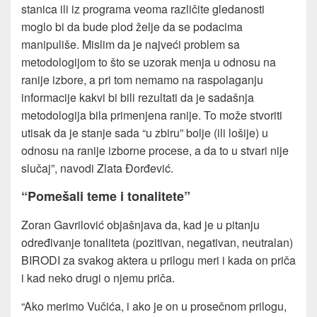
stanica ili iz programa veoma različite gledanosti
moglo bi da bude plod želje da se podacima
manipuliše. Mislim da je najveći problem sa
metodologijom to što se uzorak menja u odnosu na
ranije izbore, a pri tom nemamo na raspolaganju
informacije kakvi bi bili rezultati da je sadašnja
metodologija bila primenjena ranije. To može stvoriti
utisak da je stanje sada “u zbiru” bolje (ili lošije) u
odnosu na ranije izborne procese, a da to u stvari nije
slučaj”, navodi Zlata Đorđević.
“Pomešali teme i tonalitete”
Zoran Gavrilović objašnjava da, kad je u pitanju
određivanje tonaliteta (pozitivan, negativan, neutralan)
BIRODI za svakog aktera u prilogu meri i kada on priča
i kad neko drugi o njemu priča.
“Ako merimo Vučića, i ako je on u prosečnom prilogu,