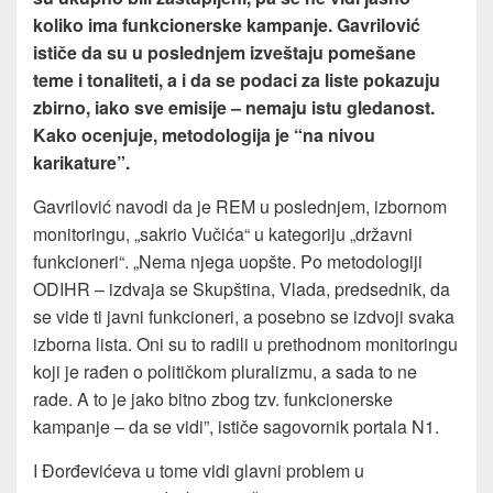
koliko ima funkcionerske kampanje. Gavrilović
ističe da su u poslednjem izveštaju pomešane
teme i tonaliteti, a i da se podaci za liste pokazuju
zbirno, iako sve emisije – nemaju istu gledanost.
Kako ocenjuje, metodologija je “na nivou
karikature”.
Gavrilović navodi da je REM u poslednjem, izbornom
monitoringu, „sakrio Vučića“ u kategoriju „državni
funkcioneri“. „Nema njega uopšte. Po metodologiji
ODIHR – izdvaja se Skupština, Vlada, predsednik, da
se vide ti javni funkcioneri, a posebno se izdvoji svaka
izborna lista. Oni su to radili u prethodnom monitoringu
koji je rađen o političkom pluralizmu, a sada to ne
rade. A to je jako bitno zbog tzv. funkcionerske
kampanje – da se vidi”, ističe sagovornik portala N1.
I Đorđevićeva u tome vidi glavni problem u