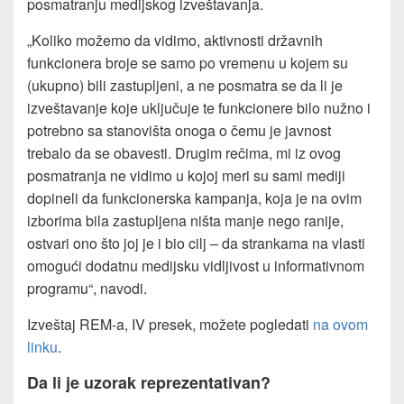
posmatranju medijskog izveštavanja.
„Koliko možemo da vidimo, aktivnosti državnih
funkcionera broje se samo po vremenu u kojem su
(ukupno) bili zastupljeni, a ne posmatra se da li je
izveštavanje koje uključuje te funkcionere bilo nužno i
potrebno sa stanovišta onoga o čemu je javnost
trebalo da se obavesti. Drugim rečima, mi iz ovog
posmatranja ne vidimo u kojoj meri su sami mediji
dopineli da funkcionerska kampanja, koja je na ovim
izborima bila zastupljena ništa manje nego ranije,
ostvari ono što joj je i bio cilj – da strankama na vlasti
omogući dodatnu medijsku vidljivost u informativnom
programu“, navodi.
Izveštaj REM-a, IV presek, možete pogledati
na ovom
linku
.
Da li je uzorak reprezentativan?