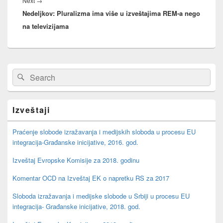
Next
→
Nedeljkov: Pluralizma ima više u izveštajima REM-a nego
post:
na televizijama
Primary
Search
Search
Sidebar
for:
Widget
Area
Izveštaji
Praćenje slobode izražavanja i medijskih sloboda u procesu EU
integracija-Građanske inicijative, 2016. god.
Izveštaj Evropske Komisije za 2018. godinu
Komentar OCD na Izveštaj EK o napretku RS za 2017
Sloboda izražavanja i medijske slobode u Srbiji u procesu EU
integracija- Građanske inicijative, 2018. god.