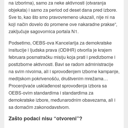
na izborima), samo za neke aktivnosti (otvaranja
objekata) i samo za period od deset dana pred izbore.
Sve to, kao što smo pravovremeno ukazali, nije ni na
koji način dovelo do promene ove nakaradne prakse”,
zaključuje sagovornica portala N1.
Podsetimo, OEBS-ova Kancelarija za demokratske
insitucije i ljudska prava (ODIHR) otvorila je krajem
februara posmatračku misiju koja prati i predizborne i
postizborne aktivnosti. Bavi se radom administracije
na svim nivoima, ali i sprovođenjem izborne kampanje,
medijskom pokrivenošću, društvenim mrežama…
Procenjivaće usklađenost sprovođenja izbora sa
OEBS-ovim standardima i standardima za
demokratske izbore, međunarodnim obavezama, ali i
sa domaćim zakonodavstvom.
Zašto podaci nisu “otvoreni”?