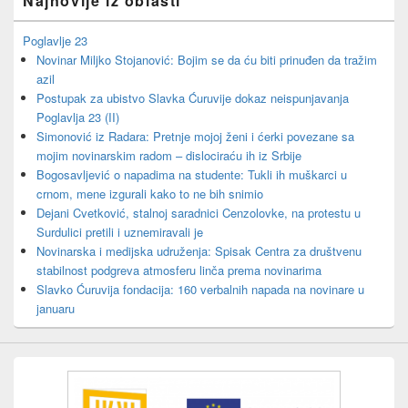
Najnovije iz oblasti
Poglavlje 23
Novinar Miljko Stojanović: Bojim se da ću biti prinuđen da tražim
azil
Postupak za ubistvo Slavka Ćuruvije dokaz neispunjavanja
Poglavlja 23 (II)
Simonović iz Radara: Pretnje mojoj ženi i ćerki povezane sa
mojim novinarskim radom – dislociraću ih iz Srbije
Bogosavljević o napadima na studente: Tukli ih muškarci u
crnom, mene izgurali kako to ne bih snimio
Dejani Cvetković, stalnoj saradnici Cenzolovke, na protestu u
Surdulici pretili i uznemiravali je
Novinarska i medijska udruženja: Spisak Centra za društvenu
stabilnost podgreva atmosferu linča prema novinarima
Slavko Ćuruvija fondacija: 160 verbalnih napada na novinare u
januaru