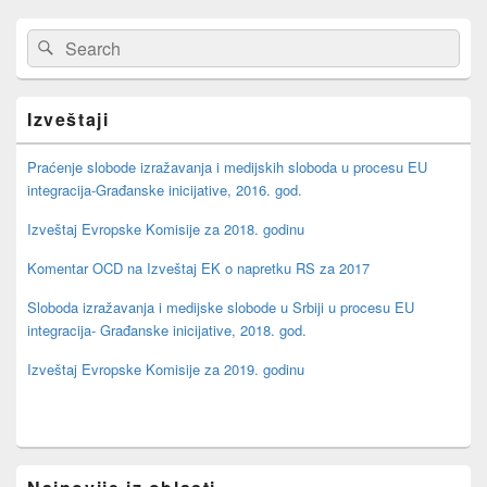
Primary
Search
Search
Sidebar
for:
Widget
Area
Izveštaji
Praćenje slobode izražavanja i medijskih sloboda u procesu EU
integracija-Građanske inicijative, 2016. god.
Izveštaj Evropske Komisije za 2018. godinu
Komentar OCD na Izveštaj EK o napretku RS za 2017
Sloboda izražavanja i medijske slobode u Srbiji u procesu EU
integracija- Građanske inicijative, 2018. god.
Izveštaj Evropske Komisije za 2019. godinu