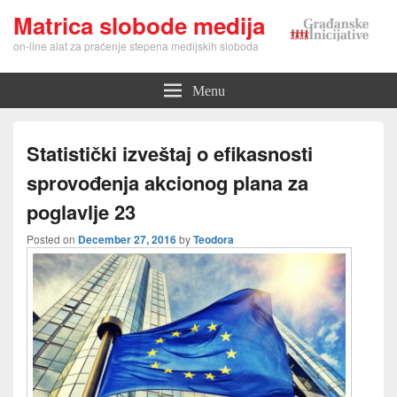
Matrica slobode medija
on-line alat za praćenje stepena medijskih sloboda
Menu
Statistički izveštaj o efikasnosti
sprovođenja akcionog plana za
poglavlje 23
Posted on
December 27, 2016
by
Teodora