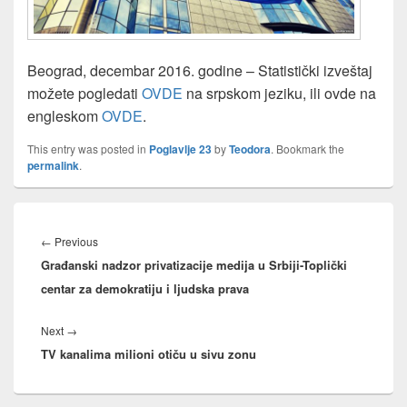
Beograd, decembar 2016. godine – Statistički izveštaj
možete pogledati
OVDE
na srpskom jeziku, ili ovde na
engleskom
OVDE
.
This entry was posted in
Poglavlje 23
by
Teodora
. Bookmark the
permalink
.
Post
navigation
Previous
←
Previous
Građanski nadzor privatizacije medija u Srbiji-Toplički
post:
centar za demokratiju i ljudska prava
Next
Next
→
TV kanalima milioni otiču u sivu zonu
post: